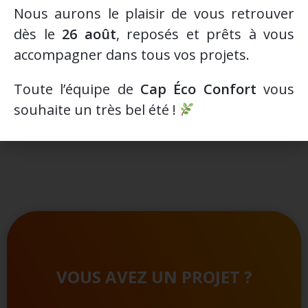
Puissance installée en service (W) :
60W
Nous aurons le plaisir de vous retrouver
dès le
26 août
, reposés et prêts à vous
Poids :
127 Kg
accompagner dans tous vos projets.
Volume de chauffe :
130 m3
Toute l’équipe de
Cap Éco Confort
vous
souhaite un très bel été !
Coloris :
Noir, Blanc
VOUS AVEZ UN PROJET ?