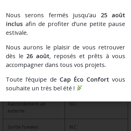
Taille des Bûches maxi :
39cm
Nous serons fermés jusqu’au
25 août
inclus
afin de profiter d’une petite pause
Matériaux :
Acier, Fonte, Briques
estivale.
Réfractaires, Vitre
Céramique
Nous aurons le plaisir de vous retrouver
dès le
26 août
, reposés et prêts à vous
Poids :
117 Kg
accompagner dans tous vos projets.
Possibilité de
N.C
Toute l’équipe de
Cap Éco Confort
vous
raccordement du
souhaite un très bel été !
conduit de fumée :
Raccordement air
N.C
externe :
Sortie fumées :
N.C