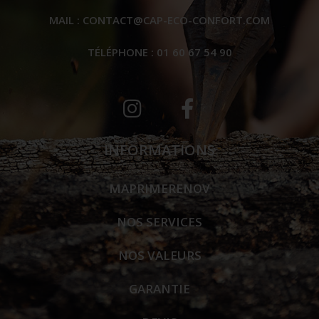
MAIL :
CONTACT@CAP-ECO-CONFORT.COM
TÉLÉPHONE : 01 60 67 54 90‬
INFORMATIONS
MAPRIMERENOV
NOS SERVICES
NOS VALEURS
GARANTIE